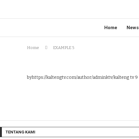
Home
News
Home
EXAMPLE 5
byhttps://kaltengtv.com/author/adminktv/kalteng tv
9 
TENTANG KAMI