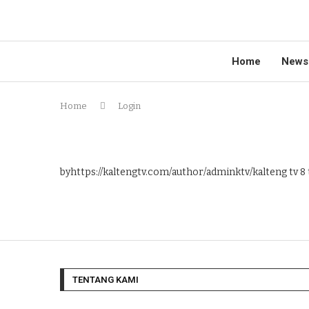
Home
News
Home
Login
byhttps://kaltengtv.com/author/adminktv/kalteng tv
8 
TENTANG KAMI