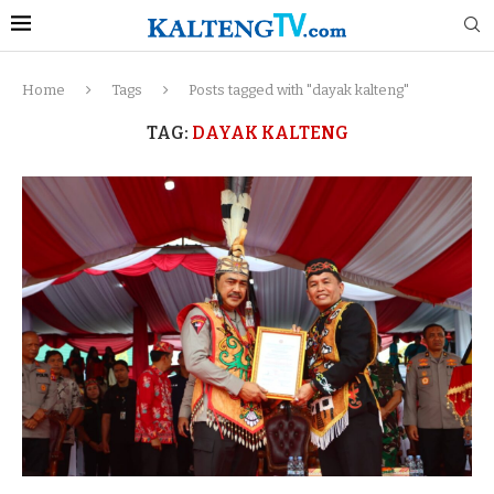
Home
Tags
Posts tagged with "dayak kalteng"
TAG:
DAYAK KALTENG