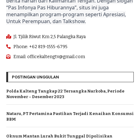
berita harian dari Kalimantan Tengah. Dengan slogan
“Pas Infonya Pas Hiburannya”, situs ini juga
menampilkan program-program seperti Apresiasi,
Untuk Perempuan, dan Talkshow.
Jl. Tjilik Riwut Km 2,5 Palangka Raya
Phone: +62 819-1555-6795
Email: officekaltengtv@gmail.com
POSTINGAN UNGGULAN
Polda Kalteng Tangkap 22 Tersangka Narkoba, Periode
November – Desember 2023
Nataru, PT Pertamina Pastikan Terjadi Kenaikan Konsumsi
BBM
Oknum Mantan Lurah Bukit Tunggal Dipolisikan