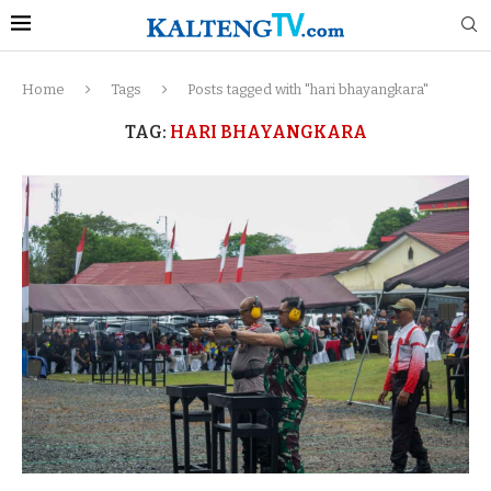
Home
Tags
Posts tagged with "hari bhayangkara"
TAG:
HARI BHAYANGKARA