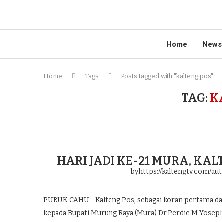
Home
News
Home
Tags
Posts tagged with "kalteng pos"
TAG:
K
HARI JADI KE-21 MURA, KA
byhttps://kaltengtv.com/au
PURUK CAHU –Kalteng Pos, sebagai koran pertama da
kepada Bupati Murung Raya (Mura) Dr Perdie M Yoseph