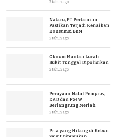
3 tahun ago
Nataru, PT Pertamina
Pastikan Terjadi Kenaikan
Konsumsi BBM
3 tahun ago
Oknum Mantan Lurah
Bukit Tunggal Dipolisikan
3 tahun ago
Perayaan Natal Pemprov,
DAD dan PGIW
Berlangsung Meriah
3 tahun ago
Pria yang Hilang di Kebun
Sawit Ditemukan