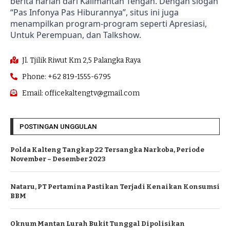
berita harian dari Kalimantan Tengah. Dengan slogan
“Pas Infonya Pas Hiburannya”, situs ini juga
menampilkan program-program seperti Apresiasi,
Untuk Perempuan, dan Talkshow.
Jl. Tjilik Riwut Km 2,5 Palangka Raya
Phone: +62 819-1555-6795
Email: officekaltengtv@gmail.com
POSTINGAN UNGGULAN
Polda Kalteng Tangkap 22 Tersangka Narkoba, Periode
November – Desember 2023
Nataru, PT Pertamina Pastikan Terjadi Kenaikan Konsumsi
BBM
Oknum Mantan Lurah Bukit Tunggal Dipolisikan