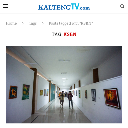
Home
Tags
Posts tagged with "KSBN"
TAG:
KSBN