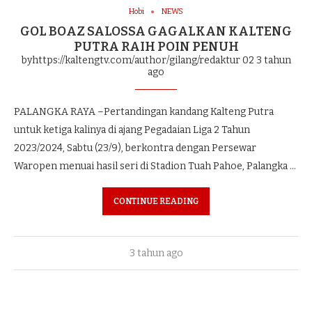
Hobi
NEWS
GOL BOAZ SALOSSA GAGALKAN KALTENG
PUTRA RAIH POIN PENUH
byhttps://kaltengtv.com/author/gilang/redaktur 02
3 tahun
ago
PALANGKA RAYA –Pertandingan kandang Kalteng Putra
untuk ketiga kalinya di ajang Pegadaian Liga 2 Tahun
2023/2024, Sabtu (23/9), berkontra dengan Persewar
Waropen menuai hasil seri di Stadion Tuah Pahoe, Palangka …
CONTINUE READING
3 tahun ago