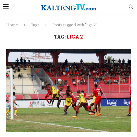
Home
Tags
Posts tagged with "liga 2"
TAG:
LIGA 2