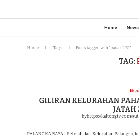
Home
News
Home
Tags
Posts tagged with "pasar LPG"
TAG:
Eko
GILIRAN KELURAHAN PAHA
JATAH
byhttps://kaltengtv.com/au
PALANGKA RAYA –Setelah dari Kelurahan Palangka, kini