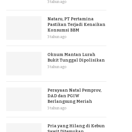
3 tahun ago
Nataru, PT Pertamina
Pastikan Terjadi Kenaikan
Konsumsi BBM
3 tahun ago
Oknum Mantan Lurah
Bukit Tunggal Dipolisikan
3 tahun ago
Perayaan Natal Pemprov,
DAD dan PGIW
Berlangsung Meriah
3 tahun ago
Pria yang Hilang di Kebun
Sawit Ditemukan