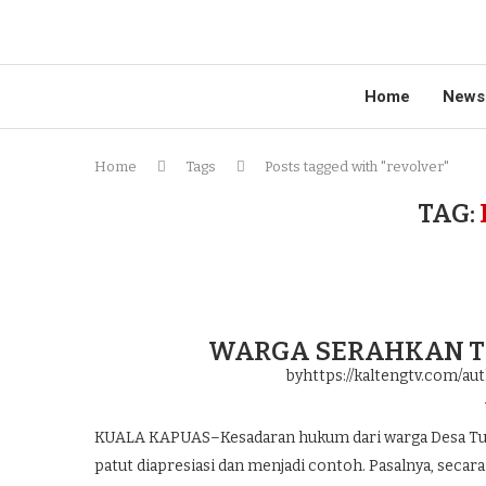
Home
News
Home
Tags
Posts tagged with "revolver"
TAG:
WARGA SERAHKAN TI
byhttps://kaltengtv.com/au
KUALA KAPUAS–Kesadaran hukum dari warga Desa Tu
patut diapresiasi dan menjadi contoh. Pasalnya, secar