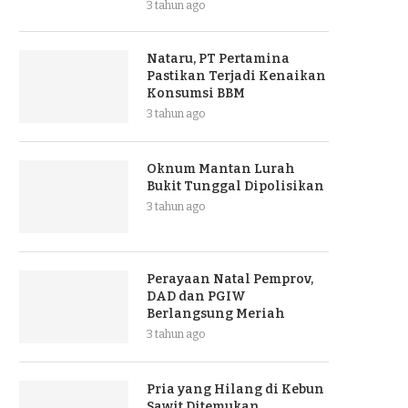
3 tahun ago
Nataru, PT Pertamina
Pastikan Terjadi Kenaikan
Konsumsi BBM
3 tahun ago
Oknum Mantan Lurah
Bukit Tunggal Dipolisikan
3 tahun ago
Perayaan Natal Pemprov,
DAD dan PGIW
Berlangsung Meriah
3 tahun ago
Pria yang Hilang di Kebun
Sawit Ditemukan