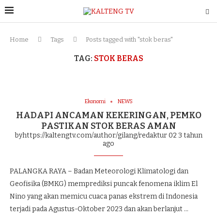
Home
Tags
Posts tagged with "stok beras"
TAG:
STOK BERAS
Ekonomi
NEWS
HADAPI ANCAMAN KEKERINGAN, PEMKO
PASTIKAN STOK BERAS AMAN
byhttps://kaltengtv.com/author/gilang/redaktur 02
3 tahun
ago
PALANGKA RAYA – Badan Meteorologi Klimatologi dan
Geofisika (BMKG) memprediksi puncak fenomena iklim El
Nino yang akan memicu cuaca panas ekstrem di Indonesia
terjadi pada Agustus-Oktober 2023 dan akan berlanjut …