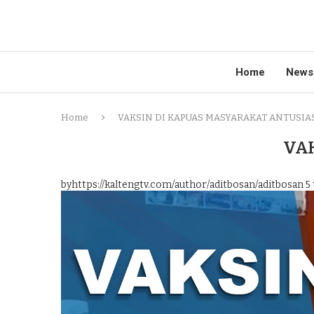
Home
News
Home
VAKSIN DI KAPUAS MASYARAKAT ANTUSIA
VA
byhttps://kaltengtv.com/author/aditbosan/aditbosan
5 