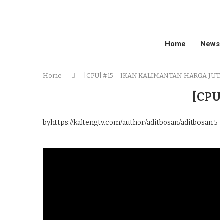
Home
News
Home
[CPU] #15 – IKAN KALIMANTAN HARGA JU
[CPU
byhttps://kaltengtv.com/author/aditbosan/aditbosan
5 