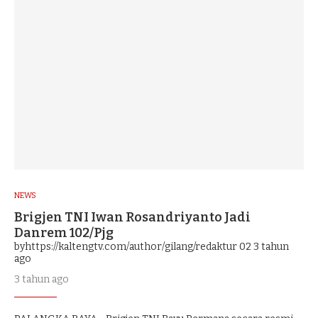
NEWS
Brigjen TNI Iwan Rosandriyanto Jadi
Danrem 102/Pjg
byhttps://kaltengtv.com/author/gilang/redaktur 02
3 tahun
ago
3 tahun ago