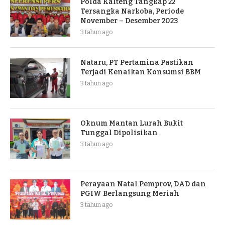
Polda Kalteng Tangkap 22
Tersangka Narkoba, Periode
November – Desember 2023
3 tahun ago
Nataru, PT Pertamina Pastikan
Terjadi Kenaikan Konsumsi BBM
3 tahun ago
Oknum Mantan Lurah Bukit
Tunggal Dipolisikan
3 tahun ago
Perayaan Natal Pemprov, DAD dan
PGIW Berlangsung Meriah
3 tahun ago