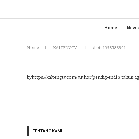
Home
News
Home
KALTENGTV
photo1698583901
byhttps://kaltengtv.com/author/pendi/pendi
3 tahun a
TENTANG KAMI