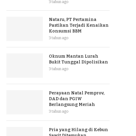
3 tahun ago
Nataru, PT Pertamina
Pastikan Terjadi Kenaikan
Konsumsi BBM
3 tahun ago
Oknum Mantan Lurah
Bukit Tunggal Dipolisikan
3 tahun ago
Perayaan Natal Pemprov,
DAD dan PGIW
Berlangsung Meriah
3 tahun ago
Pria yang Hilang di Kebun
Sawit Ditemukan