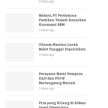
3 tahun ago
Nataru, PT Pertamina
Pastikan Terjadi Kenaikan
Konsumsi BBM
3 tahun ago
Oknum Mantan Lurah
Bukit Tunggal Dipolisikan
3 tahun ago
Perayaan Natal Pemprov,
DAD dan PGIW
Berlangsung Meriah
3 tahun ago
Pria yang Hilang di Kebun
Sawit Ditemukan