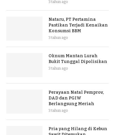
3 tahun ago
Nataru, PT Pertamina
Pastikan Terjadi Kenaikan
Konsumsi BBM
3 tahun ago
Oknum Mantan Lurah
Bukit Tunggal Dipolisikan
3 tahun ago
Perayaan Natal Pemprov,
DAD dan PGIW
Berlangsung Meriah
3 tahun ago
Pria yang Hilang di Kebun
Sawit Ditemukan