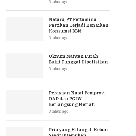
3 tahun ago
Nataru, PT Pertamina
Pastikan Terjadi Kenaikan
Konsumsi BBM
3 tahun ago
Oknum Mantan Lurah
Bukit Tunggal Dipolisikan
3 tahun ago
Perayaan Natal Pemprov,
DAD dan PGIW
Berlangsung Meriah
3 tahun ago
Pria yang Hilang di Kebun
Sawit Ditemukan