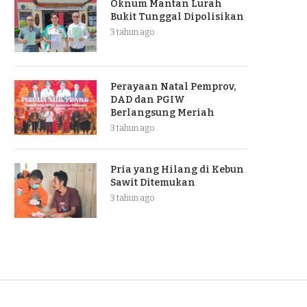
Oknum Mantan Lurah
Bukit Tunggal Dipolisikan
3 tahun ago
Perayaan Natal Pemprov,
DAD dan PGIW
Berlangsung Meriah
3 tahun ago
Pria yang Hilang di Kebun
Sawit Ditemukan
3 tahun ago