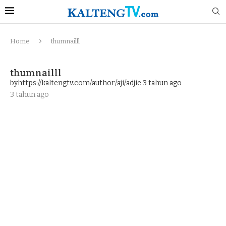
Home
thumnailll
thumnailll
byhttps://kaltengtv.com/author/aji/adjie
3 tahun ago
3 tahun ago