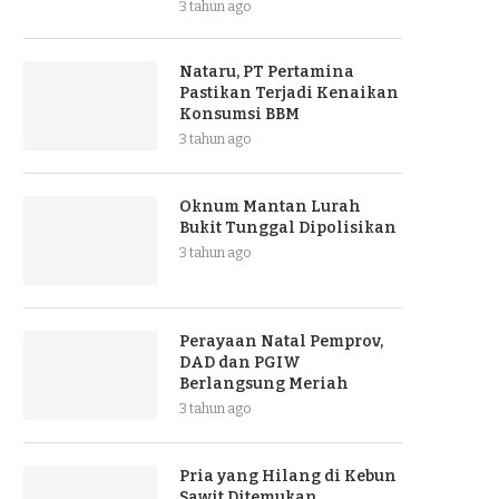
3 tahun ago
Nataru, PT Pertamina
Pastikan Terjadi Kenaikan
Konsumsi BBM
3 tahun ago
Oknum Mantan Lurah
Bukit Tunggal Dipolisikan
3 tahun ago
Perayaan Natal Pemprov,
DAD dan PGIW
Berlangsung Meriah
3 tahun ago
Pria yang Hilang di Kebun
Sawit Ditemukan