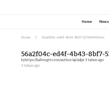
Home
News
Home
56a2f04c-ed4f-4b43-8bf7-527604915eec
56a2f04c-ed4f-4b43-8bf7-
byhttps://kaltengtv.com/author/aji/adjie
3 tahun ago
3 tahun ago