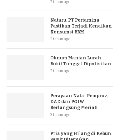
3 tahun ago
Nataru, PT Pertamina
Pastikan Terjadi Kenaikan
Konsumsi BBM
3 tahun ago
Oknum Mantan Lurah
Bukit Tunggal Dipolisikan
3 tahun ago
Perayaan Natal Pemprov,
DAD dan PGIW
Berlangsung Meriah
3 tahun ago
Pria yang Hilang di Kebun
Sawit Ditemukan