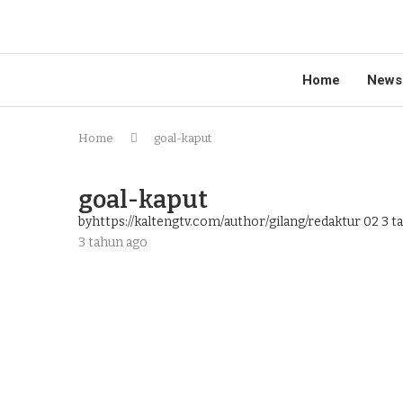
Home
News
Home
goal-kaput
goal-kaput
byhttps://kaltengtv.com/author/gilang/redaktur 02
3 t
3 tahun ago