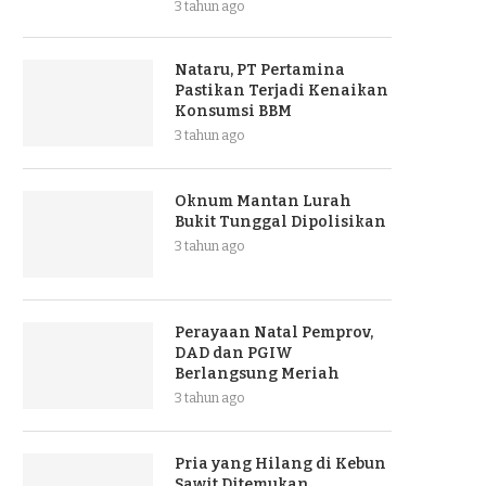
3 tahun ago
Nataru, PT Pertamina
Pastikan Terjadi Kenaikan
Konsumsi BBM
3 tahun ago
Oknum Mantan Lurah
Bukit Tunggal Dipolisikan
3 tahun ago
Perayaan Natal Pemprov,
DAD dan PGIW
Berlangsung Meriah
3 tahun ago
Pria yang Hilang di Kebun
Sawit Ditemukan