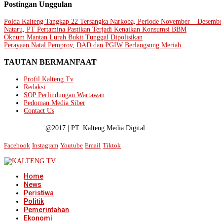
Postingan Unggulan
Polda Kalteng Tangkap 22 Tersangka Narkoba, Periode November – Desemb
Nataru, PT Pertamina Pastikan Terjadi Kenaikan Konsumsi BBM
Oknum Mantan Lurah Bukit Tunggal Dipolisikan
Perayaan Natal Pemprov, DAD dan PGIW Berlangsung Meriah
TAUTAN BERMANFAAT
Profil Kalteng Tv
Redaksi
SOP Perlindungan Wartawan
Pedoman Media Siber
Contact Us
@2017 | PT. Kalteng Media Digital
Facebook
Instagram
Youtube
Email
Tiktok
Home
News
Peristiwa
Politik
Pemerintahan
Ekonomi