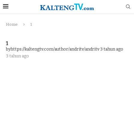
Home
1
1
byhttps://kaltengtv.com/author/andritv/andritv
3 tahun ago
3 tahun ago