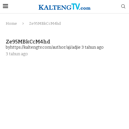
Home
Ze95MBkCcM4hd
Ze95MBkCcM4hd
byhttps://kaltengtv.com/author/aji/adjie
3 tahun ago
3 tahun ago