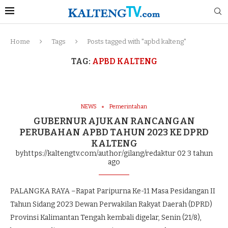
Home
Tags
Posts tagged with "apbd kalteng"
TAG:
APBD KALTENG
NEWS
Pemerintahan
GUBERNUR AJUKAN RANCANGAN
PERUBAHAN APBD TAHUN 2023 KE DPRD
KALTENG
byhttps://kaltengtv.com/author/gilang/redaktur 02
3 tahun
ago
PALANGKA RAYA –Rapat Paripurna Ke-11 Masa Pesidangan II
Tahun Sidang 2023 Dewan Perwakilan Rakyat Daerah (DPRD)
Provinsi Kalimantan Tengah kembali digelar, Senin (21/8),