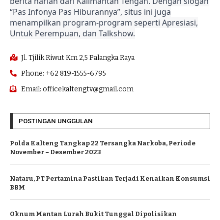
berita harian dari Kalimantan Tengah. Dengan slogan
“Pas Infonya Pas Hiburannya”, situs ini juga
menampilkan program-program seperti Apresiasi,
Untuk Perempuan, dan Talkshow.
Jl. Tjilik Riwut Km 2,5 Palangka Raya
Phone: +62 819-1555-6795
Email: officekaltengtv@gmail.com
POSTINGAN UNGGULAN
Polda Kalteng Tangkap 22 Tersangka Narkoba, Periode
November – Desember 2023
Nataru, PT Pertamina Pastikan Terjadi Kenaikan Konsumsi
BBM
Oknum Mantan Lurah Bukit Tunggal Dipolisikan