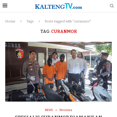
Home
Tags
Posts tagged with "curanmor"
TAG:
CURANMOR
NEWS
Peristiwa