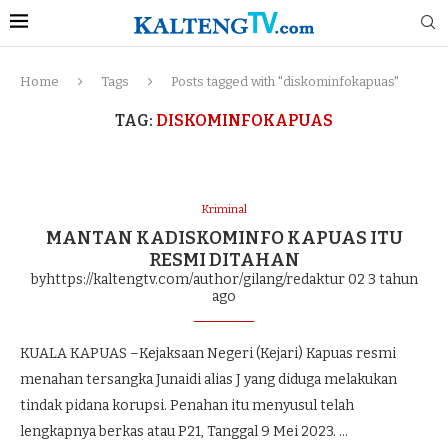
Home
Tags
Posts tagged with "diskominfokapuas"
TAG:
DISKOMINFOKAPUAS
Kriminal
MANTAN KADISKOMINFO KAPUAS ITU
RESMI DITAHAN
byhttps://kaltengtv.com/author/gilang/redaktur 02
3 tahun
ago
KUALA KAPUAS –Kejaksaan Negeri (Kejari) Kapuas resmi
menahan tersangka Junaidi alias J yang diduga melakukan
tindak pidana korupsi. Penahan itu menyusul telah
lengkapnya berkas atau P21, Tanggal 9 Mei 2023. …