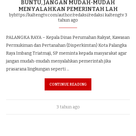
BUNTU, JANGAN MUDAH-MUDAH
MENYALAHKAN PEMERINTAH LAH
byhttps://kaltengtv.com/author/redaksi/redaksi kaltengtv
3
tahun ago
PALANGKA RAYA – Kepala Dinas Perumahan Rakyat, Kawasan
Permukiman dan Pertanahan (Disperkimtan) Kota Palangka
Raya Imbang Triatmaji, SP meminta kepada masyarakat agar
jangan mudah-mudah menyalahkan pemerintah jika
prasarana lingkungan seperti …
CONTINUE READING
3 tahun ago