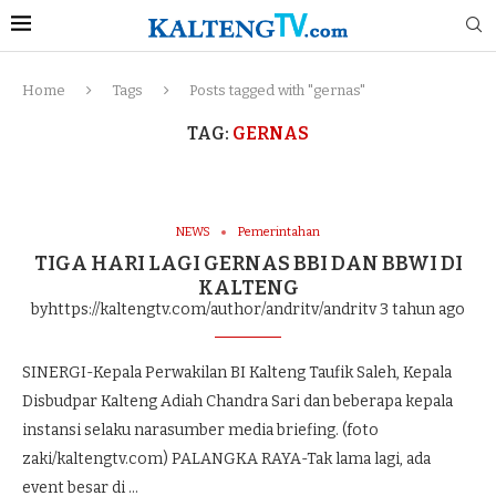
Home
Tags
Posts tagged with "gernas"
TAG:
GERNAS
NEWS
Pemerintahan
TIGA HARI LAGI GERNAS BBI DAN BBWI DI
KALTENG
byhttps://kaltengtv.com/author/andritv/andritv
3 tahun ago
SINERGI-Kepala Perwakilan BI Kalteng Taufik Saleh, Kepala
Disbudpar Kalteng Adiah Chandra Sari dan beberapa kepala
instansi selaku narasumber media briefing. (foto
zaki/kaltengtv.com) PALANGKA RAYA-Tak lama lagi, ada
event besar di …