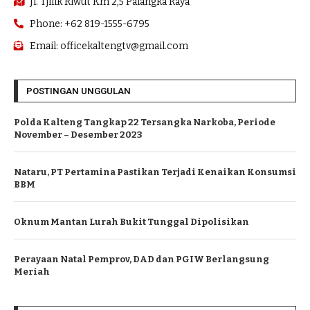
Jl. Tjilik Riwut Km 2,5 Palangka Raya
Phone: +62 819-1555-6795
Email: officekaltengtv@gmail.com
POSTINGAN UNGGULAN
Polda Kalteng Tangkap 22 Tersangka Narkoba, Periode
November – Desember 2023
Nataru, PT Pertamina Pastikan Terjadi Kenaikan Konsumsi
BBM
Oknum Mantan Lurah Bukit Tunggal Dipolisikan
Perayaan Natal Pemprov, DAD dan PGIW Berlangsung
Meriah