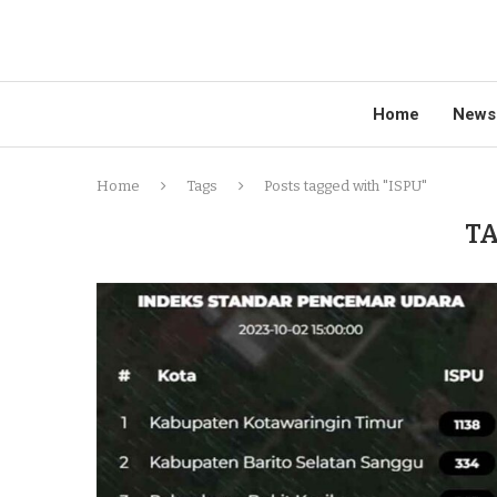
Home
News
Home
Tags
Posts tagged with "ISPU"
TA