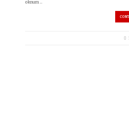
oknum …
CONT