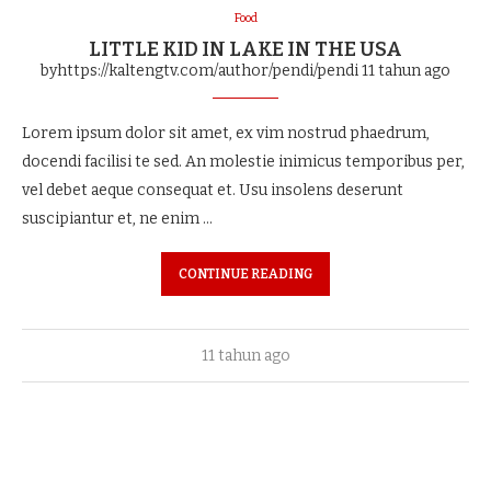
Food
LITTLE KID IN LAKE IN THE USA
byhttps://kaltengtv.com/author/pendi/pendi
11 tahun ago
Lorem ipsum dolor sit amet, ex vim nostrud phaedrum,
docendi facilisi te sed. An molestie inimicus temporibus per,
vel debet aeque consequat et. Usu insolens deserunt
suscipiantur et, ne enim …
CONTINUE READING
11 tahun ago