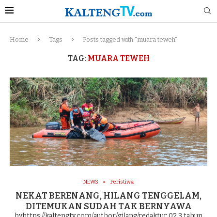
Home
Tags
Posts tagged with "muara teweh"
TAG:
MUARA TEWEH
NEWS
Peristiwa
NEKAT BERENANG, HILANG TENGGELAM,
DITEMUKAN SUDAH TAK BERNYAWA
byhttps://kaltengtv.com/author/gilang/redaktur 02
3 tahun