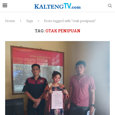
Home
Tags
Posts tagged with "otak penipuan"
TAG:
OTAK PENIPUAN