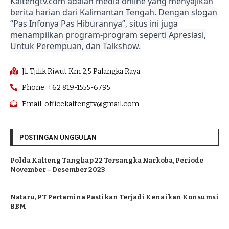
Kaltengtv.com adalah media online yang menyajikan
berita harian dari Kalimantan Tengah. Dengan slogan
“Pas Infonya Pas Hiburannya”, situs ini juga
menampilkan program-program seperti Apresiasi,
Untuk Perempuan, dan Talkshow.
Jl. Tjilik Riwut Km 2,5 Palangka Raya
Phone: +62 819-1555-6795
Email: officekaltengtv@gmail.com
POSTINGAN UNGGULAN
Polda Kalteng Tangkap 22 Tersangka Narkoba, Periode
November – Desember 2023
Nataru, PT Pertamina Pastikan Terjadi Kenaikan Konsumsi
BBM