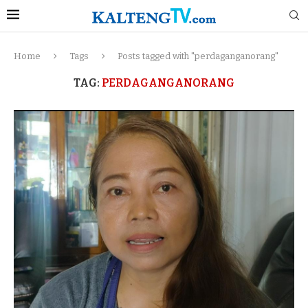
Home
Tags
Posts tagged with "perdaganganorang"
TAG:
PERDAGANGANORANG