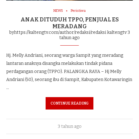
NEWS
Peristiwa
ANAK DITUDUH TPPO, PENJUAL ES
MERADANG
byhttps://kaltengtv.com/author/redaksi/redaksi kaltengtv
3
tahun ago
Hj. Melly Andriani, seorang warga Sampit yang meradang
lantaran anaknya disangka melakukan tindak pidana
perdagangan orang (TPPO). PALANGKA RAYA – Hj Melly
Andriani (50), seorang ibu di Sampit, Kabupaten Kotawaringin
…
CONTINUE READING
3 tahun ago