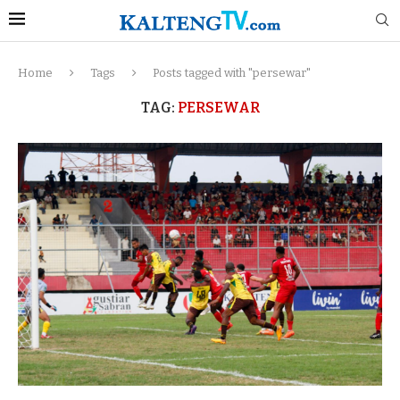
Home
Tags
Posts tagged with "persewar"
TAG:
PERSEWAR