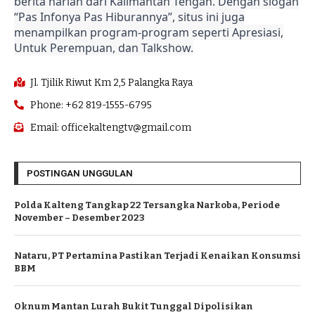
berita harian dari Kalimantan Tengah. Dengan slogan
“Pas Infonya Pas Hiburannya”, situs ini juga
menampilkan program-program seperti Apresiasi,
Untuk Perempuan, dan Talkshow.
Jl. Tjilik Riwut Km 2,5 Palangka Raya
Phone: +62 819-1555-6795
Email: officekaltengtv@gmail.com
POSTINGAN UNGGULAN
Polda Kalteng Tangkap 22 Tersangka Narkoba, Periode
November – Desember 2023
Nataru, PT Pertamina Pastikan Terjadi Kenaikan Konsumsi
BBM
Oknum Mantan Lurah Bukit Tunggal Dipolisikan