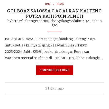
Hobi
NEWS
GOL BOAZ SALOSSA GAGALKAN KALTENG
PUTRA RAIH POIN PENUH
byhttps://kaltengtv.com/author/gilang/redaktur 02
3 tahun
ago
PALANGKA RAYA –Pertandingan kandang Kalteng Putra
untuk ketiga kalinya di ajang Pegadaian Liga 2 Tahun
2023/2024, Sabtu (23/9), berkontra dengan Persewar
Waropen menuai hasil seri di Stadion Tuah Pahoe, Palangka …
CONTINUE READING
3 tahun ago