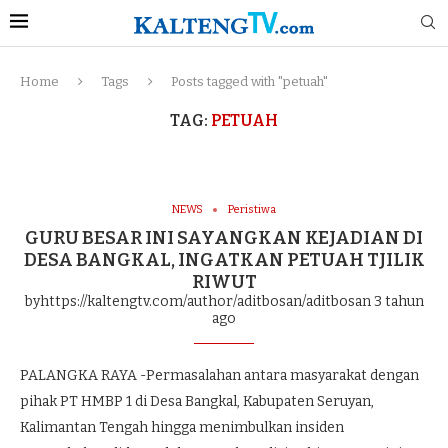
Home
Tags
Posts tagged with "petuah"
TAG:
PETUAH
NEWS
Peristiwa
GURU BESAR INI SAYANGKAN KEJADIAN DI
DESA BANGKAL, INGATKAN PETUAH TJILIK
RIWUT
byhttps://kaltengtv.com/author/aditbosan/aditbosan
3 tahun
ago
PALANGKA RAYA -Permasalahan antara masyarakat dengan
pihak PT HMBP 1 di Desa Bangkal, Kabupaten Seruyan,
Kalimantan Tengah hingga menimbulkan insiden