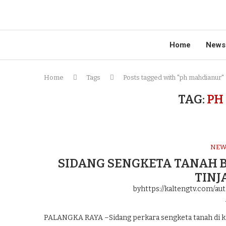
Home
News
Home
Tags
Posts tagged with "ph mahdianur"
TAG:
PH
NEW
SIDANG SENGKETA TANAH B
TINJ
byhttps://kaltengtv.com/au
PALANGKA RAYA –Sidang perkara sengketa tanah di kaw