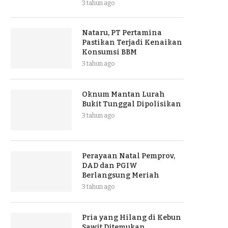
3 tahun ago
Nataru, PT Pertamina
Pastikan Terjadi Kenaikan
Konsumsi BBM
3 tahun ago
Oknum Mantan Lurah
Bukit Tunggal Dipolisikan
3 tahun ago
Perayaan Natal Pemprov,
DAD dan PGIW
Berlangsung Meriah
3 tahun ago
Pria yang Hilang di Kebun
Sawit Ditemukan