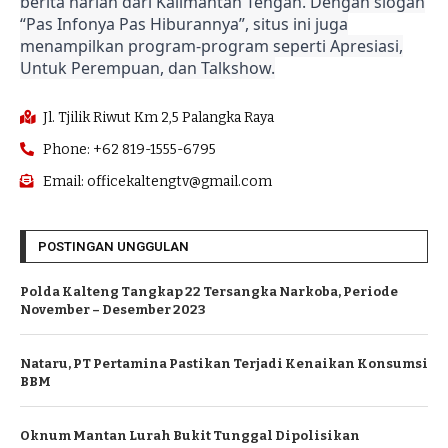
berita harian dari Kalimantan Tengah. Dengan slogan
“Pas Infonya Pas Hiburannya”, situs ini juga
menampilkan program-program seperti Apresiasi,
Untuk Perempuan, dan Talkshow.
Jl. Tjilik Riwut Km 2,5 Palangka Raya
Phone: +62 819-1555-6795
Email: officekaltengtv@gmail.com
POSTINGAN UNGGULAN
Polda Kalteng Tangkap 22 Tersangka Narkoba, Periode
November – Desember 2023
Nataru, PT Pertamina Pastikan Terjadi Kenaikan Konsumsi
BBM
Oknum Mantan Lurah Bukit Tunggal Dipolisikan