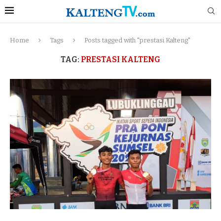
Home
Tags
Posts tagged with "prestasi Kalteng"
TAG:
PRESTASI KALTENG