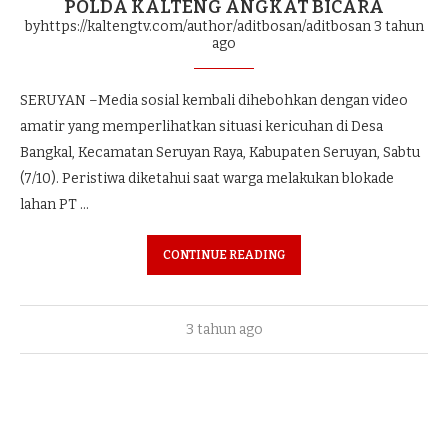
POLDA KALTENG ANGKAT BICARA
byhttps://kaltengtv.com/author/aditbosan/aditbosan
3 tahun
ago
SERUYAN –Media sosial kembali dihebohkan dengan video
amatir yang memperlihatkan situasi kericuhan di Desa
Bangkal, Kecamatan Seruyan Raya, Kabupaten Seruyan, Sabtu
(7/10). Peristiwa diketahui saat warga melakukan blokade
lahan PT …
CONTINUE READING
3 tahun ago