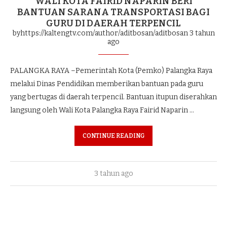
WALI KOTA FAIRID NAPARIN BERI
BANTUAN SARANA TRANSPORTASI BAGI
GURU DI DAERAH TERPENCIL
byhttps://kaltengtv.com/author/aditbosan/aditbosan
3 tahun
ago
PALANGKA RAYA –Pemerintah Kota (Pemko) Palangka Raya
melalui Dinas Pendidikan memberikan bantuan pada guru
yang bertugas di daerah terpencil. Bantuan itupun diserahkan
langsung oleh Wali Kota Palangka Raya Fairid Naparin …
CONTINUE READING
3 tahun ago