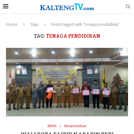
Home
Tags
Posts tagged with "tenaga pendidikan"
TAG:
TENAGA PENDIDIKAN
NEWS
Pemerintahan