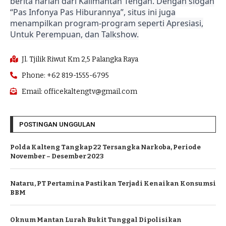
berita harian dari Kalimantan Tengah. Dengan slogan
“Pas Infonya Pas Hiburannya”, situs ini juga
menampilkan program-program seperti Apresiasi,
Untuk Perempuan, dan Talkshow.
Jl. Tjilik Riwut Km 2,5 Palangka Raya
Phone: +62 819-1555-6795
Email: officekaltengtv@gmail.com
POSTINGAN UNGGULAN
Polda Kalteng Tangkap 22 Tersangka Narkoba, Periode
November – Desember 2023
Nataru, PT Pertamina Pastikan Terjadi Kenaikan Konsumsi
BBM
Oknum Mantan Lurah Bukit Tunggal Dipolisikan