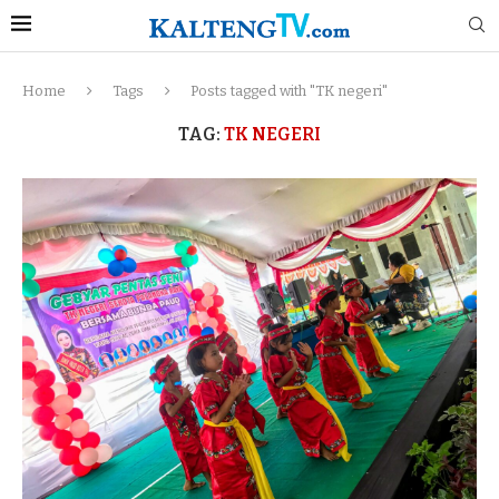
Home
Tags
Posts tagged with "TK negeri"
TAG:
TK NEGERI